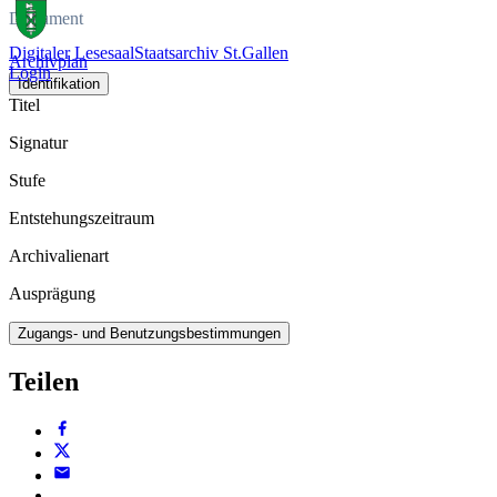
Dokument
Digitaler Lesesaal
Staatsarchiv St.Gallen
Archivplan
Login
Identifikation
Titel
Signatur
Stufe
Entstehungszeitraum
Archivalienart
Ausprägung
Zugangs- und Benutzungsbestimmungen
Teilen