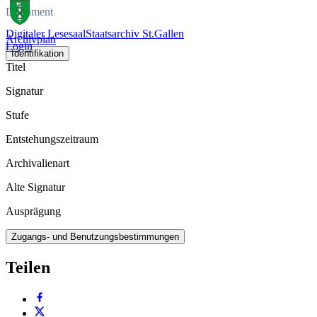
Dokument
Digitaler Lesesaal
Staatsarchiv St.Gallen
Archivplan
Login
Identifikation
Titel
Signatur
Stufe
Entstehungszeitraum
Archivalienart
Alte Signatur
Ausprägung
Zugangs- und Benutzungsbestimmungen
Teilen