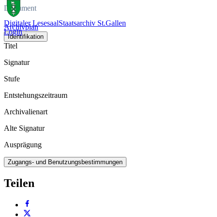
Dokument
Digitaler Lesesaal
Staatsarchiv St.Gallen
Archivplan
Login
Identifikation
Titel
Signatur
Stufe
Entstehungszeitraum
Archivalienart
Alte Signatur
Ausprägung
Zugangs- und Benutzungsbestimmungen
Teilen