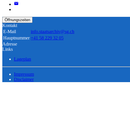
Öffnungszeiten
Kontakt
E-Mail
info.staatsarchiv@sg.ch
Hauptnummer
+41 58 229 32 05
Adresse
Links
Lageplan
Impressum
Disclaimer