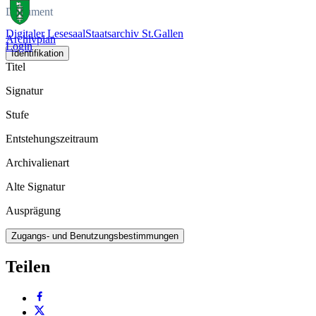
Dokument
Digitaler Lesesaal
Staatsarchiv St.Gallen
Archivplan
Login
Identifikation
Titel
Signatur
Stufe
Entstehungszeitraum
Archivalienart
Alte Signatur
Ausprägung
Zugangs- und Benutzungsbestimmungen
Teilen