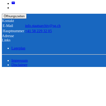
Öffnungszeiten
Kontakt
E-Mail
info.staatsarchiv@sg.ch
Hauptnummer
+41 58 229 32 05
Adresse
Links
Lageplan
Impressum
Disclaimer