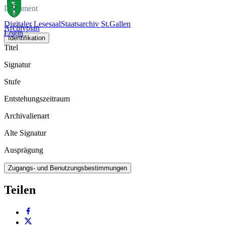
Dokument
Digitaler Lesesaal
Staatsarchiv St.Gallen
Archivplan
Login
Identifikation
Titel
Signatur
Stufe
Entstehungszeitraum
Archivalienart
Alte Signatur
Ausprägung
Zugangs- und Benutzungsbestimmungen
Teilen