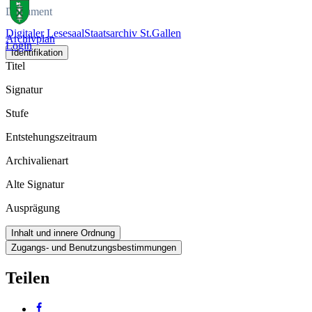
Dokument
Digitaler Lesesaal
Staatsarchiv St.Gallen
Archivplan
Login
Identifikation
Titel
Signatur
Stufe
Entstehungszeitraum
Archivalienart
Alte Signatur
Ausprägung
Inhalt und innere Ordnung
Zugangs- und Benutzungsbestimmungen
Teilen