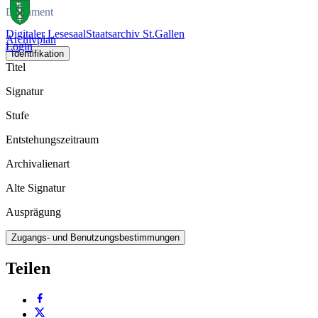
Dokument
Digitaler Lesesaal
Staatsarchiv St.Gallen
Archivplan
Login
Identifikation
Titel
Signatur
Stufe
Entstehungszeitraum
Archivalienart
Alte Signatur
Ausprägung
Zugangs- und Benutzungsbestimmungen
Teilen