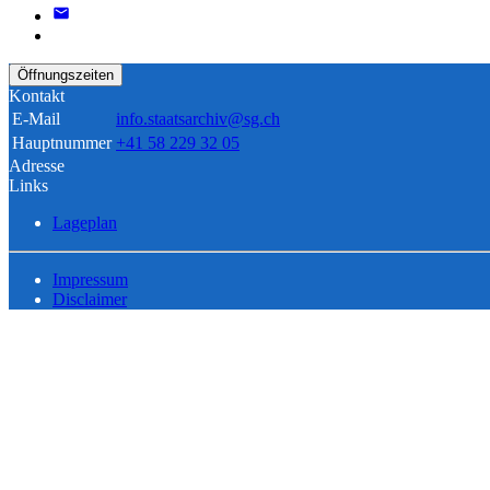
Öffnungszeiten
Kontakt
E-Mail
info.staatsarchiv@sg.ch
Hauptnummer
+41 58 229 32 05
Adresse
Links
Lageplan
Impressum
Disclaimer