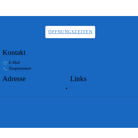
ÖFFNUNGSZEITEN
Kontakt
E-Mail
info.staatsarchiv@sg.ch
Hauptnummer
+41 58 229 32 05
Adresse
Links
Lageplan
Impressum
Disclaimer