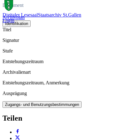
Dokument
Digitaler Lesesaal
Staatsarchiv St.Gallen
Archivplan
Login
Identifikation
Titel
Signatur
Stufe
Entstehungszeitraum
Archivalienart
Entstehungszeitraum, Anmerkung
Ausprägung
Zugangs- und Benutzungsbestimmungen
Teilen