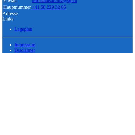
E-Mail
info.staatsarchiv@sg.ch
Hauptnummer
+41 58 229 32 05
Adresse
Links
Lageplan
Impressum
Disclaimer