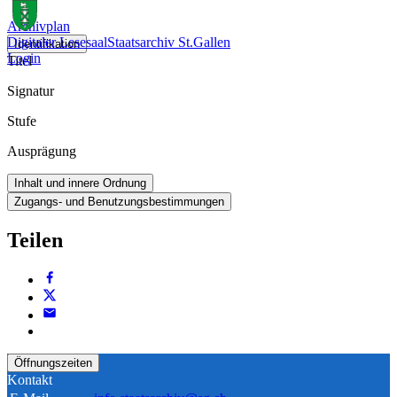
Archivplan
Digitaler Lesesaal
Staatsarchiv St.Gallen
Identifikation
Login
Titel
Signatur
Stufe
Ausprägung
Inhalt und innere Ordnung
Zugangs- und Benutzungsbestimmungen
Teilen
Öffnungszeiten
Kontakt