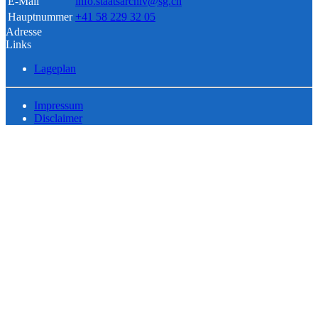
E-Mail
info.staatsarchiv@sg.ch
Hauptnummer
+41 58 229 32 05
Adresse
Links
Lageplan
Impressum
Disclaimer