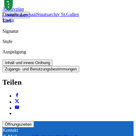
Archivplan
Digitaler Lesesaal
Staatsarchiv St.Gallen
Identifikation
Login
Titel
Signatur
Stufe
Ausprägung
Inhalt und innere Ordnung
Zugangs- und Benutzungsbestimmungen
Teilen
Öffnungszeiten
Kontakt