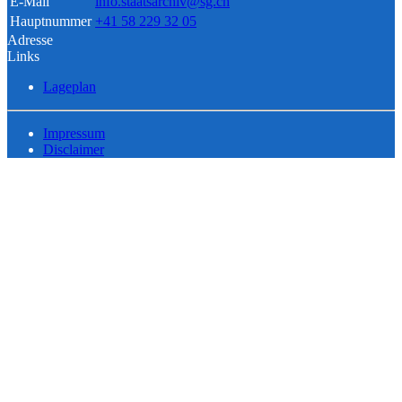
E-Mail
info.staatsarchiv@sg.ch
Hauptnummer
+41 58 229 32 05
Adresse
Links
Lageplan
Impressum
Disclaimer