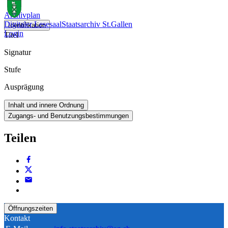
Archivplan
Digitaler Lesesaal
Staatsarchiv St.Gallen
Identifikation
Login
Titel
Signatur
Stufe
Ausprägung
Inhalt und innere Ordnung
Zugangs- und Benutzungsbestimmungen
Teilen
Öffnungszeiten
Kontakt