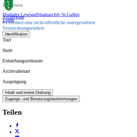
Dokument
Digitaler Lesesaal
Staatsarchiv St.Gallen
Archivplan
Login
Es existiert eine nicht-öffentliche untergeordnete
Verzeichnungseinheit.
Identifikation
Titel
Stufe
Entstehungszeitraum
Archivalienart
Ausprägung
Inhalt und innere Ordnung
Zugangs- und Benutzungsbestimmungen
Teilen