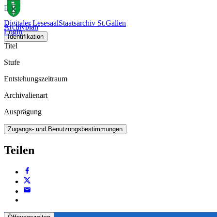
Bild
Digitaler Lesesaal
Staatsarchiv St.Gallen
Archivplan
Login
Identifikation
Titel
Stufe
Entstehungszeitraum
Archivalienart
Ausprägung
Zugangs- und Benutzungsbestimmungen
Teilen