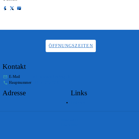
ÖFFNUNGSZEITEN
Kontakt
E-Mail
info.staatsarchiv@sg.ch
Hauptnummer
+41 58 229 32 05
Adresse
Links
Lageplan
Impressum
Disclaimer