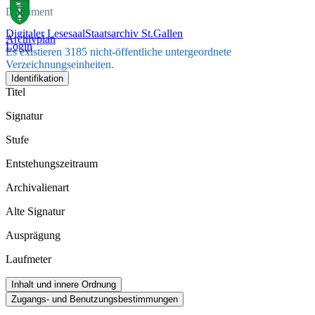
Dokument
Digitaler Lesesaal
Staatsarchiv St.Gallen
Archivplan
Login
Es existieren 3185 nicht-öffentliche untergeordnete
Verzeichnungseinheiten.
Identifikation
Titel
Signatur
Stufe
Entstehungszeitraum
Archivalienart
Alte Signatur
Ausprägung
Laufmeter
Inhalt und innere Ordnung
Zugangs- und Benutzungsbestimmungen