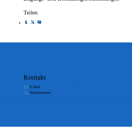
Teilen
Kontakt
E-Mail
info.staatsarchiv@sg.ch
Hauptnummer
+41 58 229 32 05
Impressum
Disclaimer