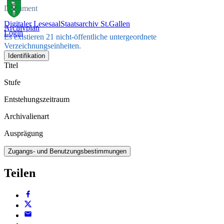
Dokument
Digitaler Lesesaal
Staatsarchiv St.Gallen
Archivplan
Login
Es existieren 21 nicht-öffentliche untergeordnete
Verzeichnungseinheiten.
Identifikation
Titel
Stufe
Entstehungszeitraum
Archivalienart
Ausprägung
Zugangs- und Benutzungsbestimmungen
Teilen