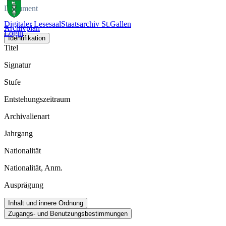
Dokument
Digitaler Lesesaal
Staatsarchiv St.Gallen
Archivplan
Login
Identifikation
Titel
Signatur
Stufe
Entstehungszeitraum
Archivalienart
Jahrgang
Nationalität
Nationalität, Anm.
Ausprägung
Inhalt und innere Ordnung
Zugangs- und Benutzungsbestimmungen