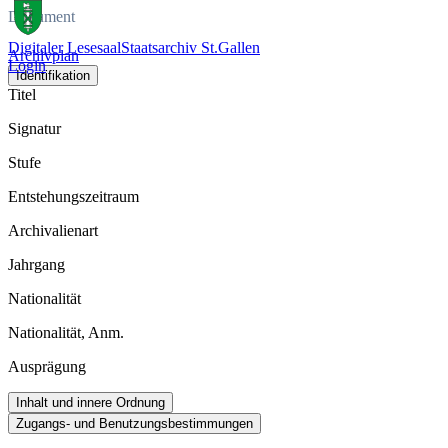
Dokument
Digitaler Lesesaal
Staatsarchiv St.Gallen
Archivplan
Login
Identifikation
Titel
Signatur
Stufe
Entstehungszeitraum
Archivalienart
Jahrgang
Nationalität
Nationalität, Anm.
Ausprägung
Inhalt und innere Ordnung
Zugangs- und Benutzungsbestimmungen