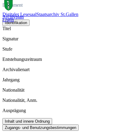
Dokument
Digitaler Lesesaal
Staatsarchiv St.Gallen
Archivplan
Login
Identifikation
Titel
Signatur
Stufe
Entstehungszeitraum
Archivalienart
Jahrgang
Nationalität
Nationalität, Anm.
Ausprägung
Inhalt und innere Ordnung
Zugangs- und Benutzungsbestimmungen