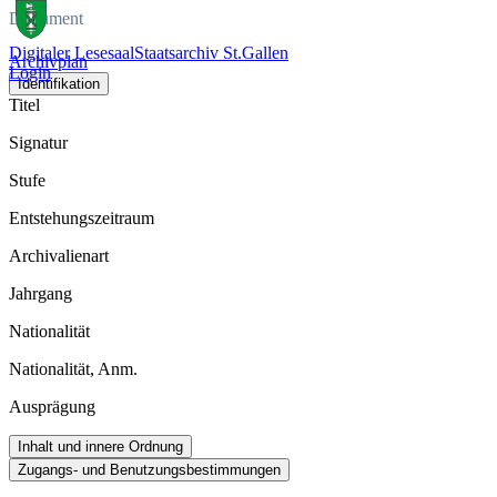
Dokument
Digitaler Lesesaal
Staatsarchiv St.Gallen
Archivplan
Login
Identifikation
Titel
Signatur
Stufe
Entstehungszeitraum
Archivalienart
Jahrgang
Nationalität
Nationalität, Anm.
Ausprägung
Inhalt und innere Ordnung
Zugangs- und Benutzungsbestimmungen