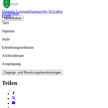
Dokument
Digitaler Lesesaal
Staatsarchiv St.Gallen
Archivplan
Login
Identifikation
Titel
Signatur
Stufe
Entstehungszeitraum
Archivalienart
Ausprägung
Zugangs- und Benutzungsbestimmungen
Teilen