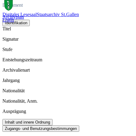
Dokument
Digitaler Lesesaal
Staatsarchiv St.Gallen
Archivplan
Login
Identifikation
Titel
Signatur
Stufe
Entstehungszeitraum
Archivalienart
Jahrgang
Nationalität
Nationalität, Anm.
Ausprägung
Inhalt und innere Ordnung
Zugangs- und Benutzungsbestimmungen