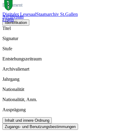
Dokument
Digitaler Lesesaal
Staatsarchiv St.Gallen
Archivplan
Login
Identifikation
Titel
Signatur
Stufe
Entstehungszeitraum
Archivalienart
Jahrgang
Nationalität
Nationalität, Anm.
Ausprägung
Inhalt und innere Ordnung
Zugangs- und Benutzungsbestimmungen