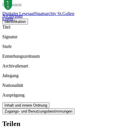
Dokument
Digitaler Lesesaal
Staatsarchiv St.Gallen
Archivplan
Login
Identifikation
Titel
Signatur
Stufe
Entstehungszeitraum
Archivalienart
Jahrgang
Nationalität
Ausprägung
Inhalt und innere Ordnung
Zugangs- und Benutzungsbestimmungen
Teilen