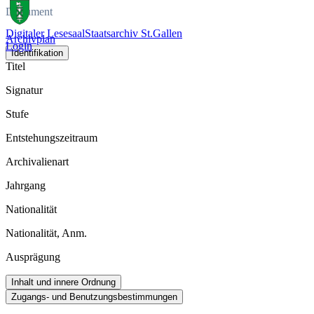
Dokument
Digitaler Lesesaal
Staatsarchiv St.Gallen
Archivplan
Login
Identifikation
Titel
Signatur
Stufe
Entstehungszeitraum
Archivalienart
Jahrgang
Nationalität
Nationalität, Anm.
Ausprägung
Inhalt und innere Ordnung
Zugangs- und Benutzungsbestimmungen