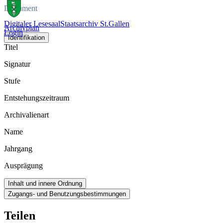
Dokument
Digitaler Lesesaal
Staatsarchiv St.Gallen
Archivplan
Login
Identifikation
Titel
Signatur
Stufe
Entstehungszeitraum
Archivalienart
Name
Jahrgang
Ausprägung
Inhalt und innere Ordnung
Zugangs- und Benutzungsbestimmungen
Teilen