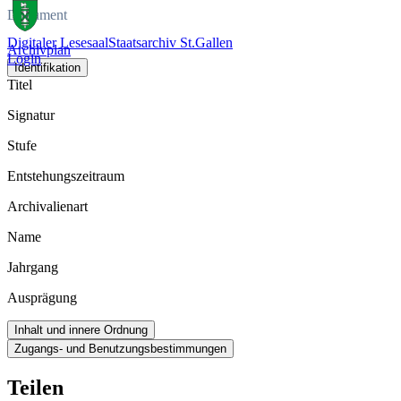
Dokument
Digitaler Lesesaal
Staatsarchiv St.Gallen
Archivplan
Login
Identifikation
Titel
Signatur
Stufe
Entstehungszeitraum
Archivalienart
Name
Jahrgang
Ausprägung
Inhalt und innere Ordnung
Zugangs- und Benutzungsbestimmungen
Teilen