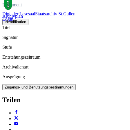
Dokument
Digitaler Lesesaal
Staatsarchiv St.Gallen
Archivplan
Login
Identifikation
Titel
Signatur
Stufe
Entstehungszeitraum
Archivalienart
Ausprägung
Zugangs- und Benutzungsbestimmungen
Teilen