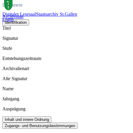
Dokument
Digitaler Lesesaal
Staatsarchiv St.Gallen
Archivplan
Login
Identifikation
Titel
Signatur
Stufe
Entstehungszeitraum
Archivalienart
Alte Signatur
Name
Jahrgang
Ausprägung
Inhalt und innere Ordnung
Zugangs- und Benutzungsbestimmungen