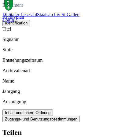
Dokument
Digitaler Lesesaal
Staatsarchiv St.Gallen
Archivplan
Login
Identifikation
Titel
Signatur
Stufe
Entstehungszeitraum
Archivalienart
Name
Jahrgang
Ausprägung
Inhalt und innere Ordnung
Zugangs- und Benutzungsbestimmungen
Teilen