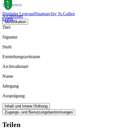
Dokument
Digitaler Lesesaal
Staatsarchiv St.Gallen
Archivplan
Login
Identifikation
Titel
Signatur
Stufe
Entstehungszeitraum
Archivalienart
Name
Jahrgang
Ausprägung
Inhalt und innere Ordnung
Zugangs- und Benutzungsbestimmungen
Teilen