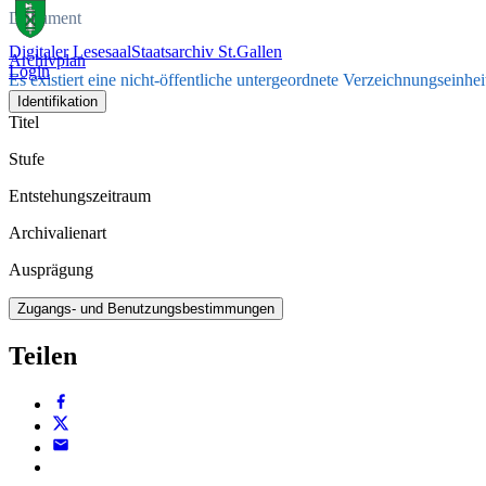
Dokument
Digitaler Lesesaal
Staatsarchiv St.Gallen
Archivplan
Login
Es existiert eine nicht-öffentliche untergeordnete Verzeichnungseinhei
Identifikation
Titel
Stufe
Entstehungszeitraum
Archivalienart
Ausprägung
Zugangs- und Benutzungsbestimmungen
Teilen