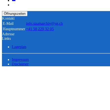
Öffnungszeiten
Kontakt
E-Mail
info.staatsarchiv@sg.ch
Hauptnummer
+41 58 229 32 05
Adresse
Links
Lageplan
Impressum
Disclaimer