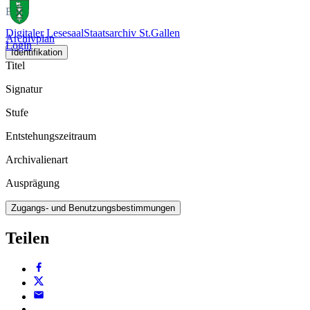
Buch
Digitaler Lesesaal
Staatsarchiv St.Gallen
Archivplan
Login
Identifikation
Titel
Signatur
Stufe
Entstehungszeitraum
Archivalienart
Ausprägung
Zugangs- und Benutzungsbestimmungen
Teilen