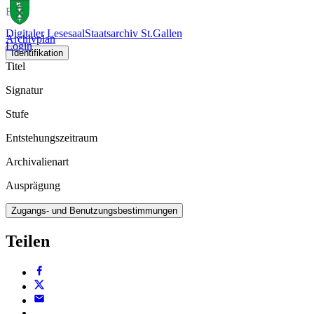
Buch
Digitaler Lesesaal
Staatsarchiv St.Gallen
Archivplan
Login
Identifikation
Titel
Signatur
Stufe
Entstehungszeitraum
Archivalienart
Ausprägung
Zugangs- und Benutzungsbestimmungen
Teilen