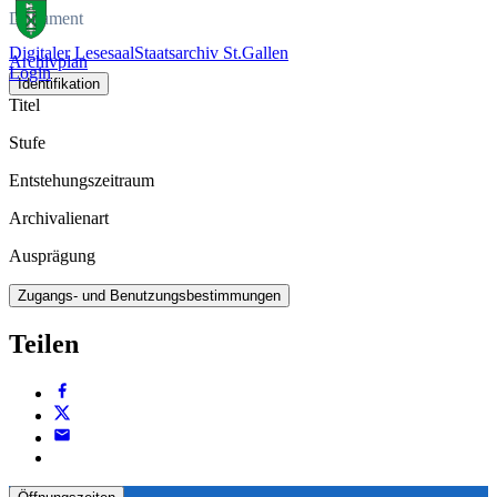
Dokument
Digitaler Lesesaal
Staatsarchiv St.Gallen
Archivplan
Login
Identifikation
Titel
Stufe
Entstehungszeitraum
Archivalienart
Ausprägung
Zugangs- und Benutzungsbestimmungen
Teilen