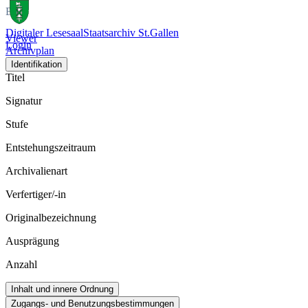
Bild
Digitaler Lesesaal
Staatsarchiv St.Gallen
Viewer
Login
Archivplan
Identifikation
Titel
Signatur
Stufe
Entstehungszeitraum
Archivalienart
Verfertiger/-in
Originalbezeichnung
Ausprägung
Anzahl
Inhalt und innere Ordnung
Zugangs- und Benutzungsbestimmungen