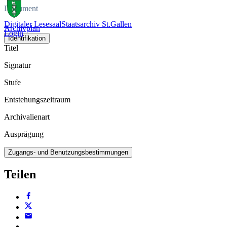
Dokument
Digitaler Lesesaal
Staatsarchiv St.Gallen
Archivplan
Login
Identifikation
Titel
Signatur
Stufe
Entstehungszeitraum
Archivalienart
Ausprägung
Zugangs- und Benutzungsbestimmungen
Teilen