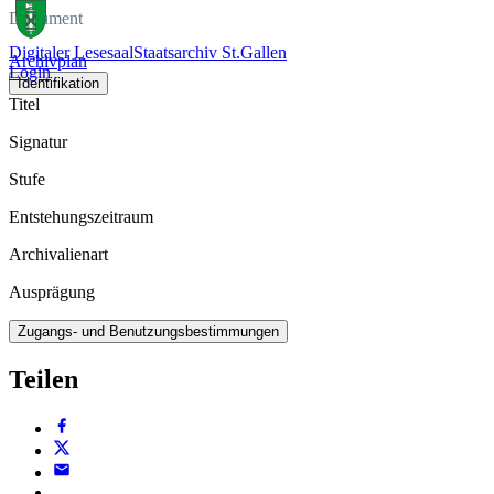
Dokument
Digitaler Lesesaal
Staatsarchiv St.Gallen
Archivplan
Login
Identifikation
Titel
Signatur
Stufe
Entstehungszeitraum
Archivalienart
Ausprägung
Zugangs- und Benutzungsbestimmungen
Teilen