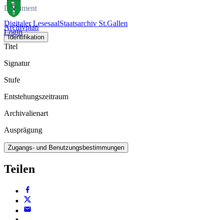
Dokument
Digitaler Lesesaal
Staatsarchiv St.Gallen
Archivplan
Login
Identifikation
Titel
Signatur
Stufe
Entstehungszeitraum
Archivalienart
Ausprägung
Zugangs- und Benutzungsbestimmungen
Teilen