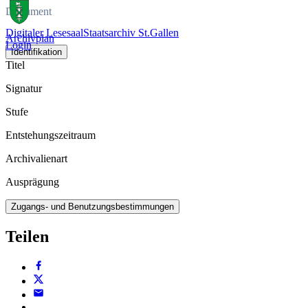
Dokument
Digitaler Lesesaal
Staatsarchiv St.Gallen
Archivplan
Login
Identifikation
Titel
Signatur
Stufe
Entstehungszeitraum
Archivalienart
Ausprägung
Zugangs- und Benutzungsbestimmungen
Teilen