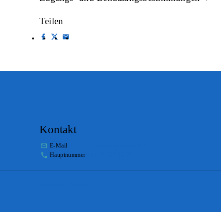
Teilen
Kontakt
E-Mail
info.staatsarchiv@sg.ch
Hauptnummer
+41 58 229 32 05
Impressum
Disclaimer