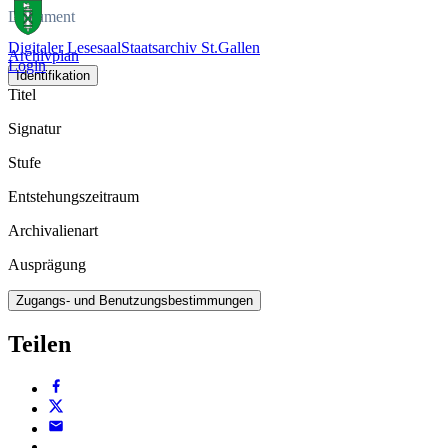
Dokument
Digitaler Lesesaal
Staatsarchiv St.Gallen
Archivplan
Login
Identifikation
Titel
Signatur
Stufe
Entstehungszeitraum
Archivalienart
Ausprägung
Zugangs- und Benutzungsbestimmungen
Teilen