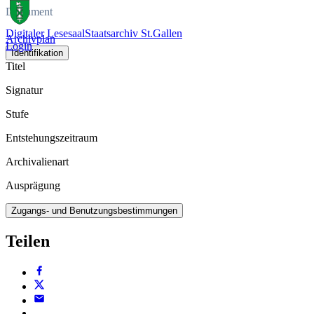
Dokument
Digitaler Lesesaal
Staatsarchiv St.Gallen
Archivplan
Login
Identifikation
Titel
Signatur
Stufe
Entstehungszeitraum
Archivalienart
Ausprägung
Zugangs- und Benutzungsbestimmungen
Teilen