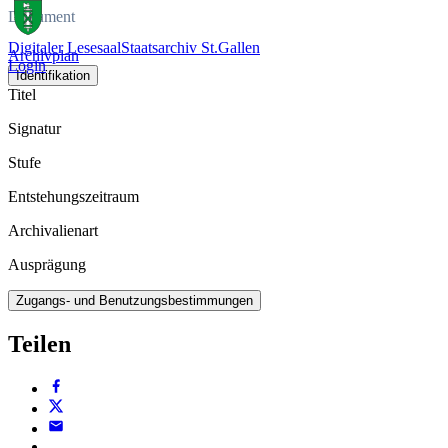
Dokument
Digitaler Lesesaal
Staatsarchiv St.Gallen
Archivplan
Login
Identifikation
Titel
Signatur
Stufe
Entstehungszeitraum
Archivalienart
Ausprägung
Zugangs- und Benutzungsbestimmungen
Teilen