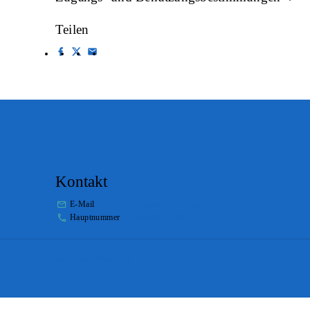
Teilen
Kontakt
E-Mail
info.staatsarchiv@sg.ch
Hauptnummer
+41 58 229 32 05
Impressum
Disclaimer