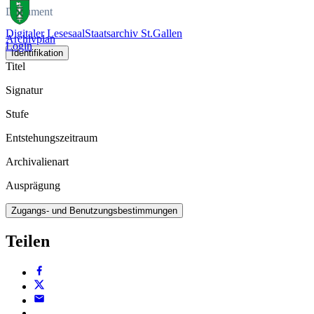
Dokument
Digitaler Lesesaal
Staatsarchiv St.Gallen
Archivplan
Login
Identifikation
Titel
Signatur
Stufe
Entstehungszeitraum
Archivalienart
Ausprägung
Zugangs- und Benutzungsbestimmungen
Teilen