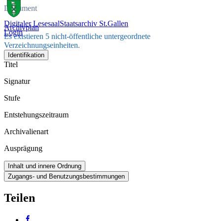
Dokument
Digitaler Lesesaal
Staatsarchiv St.Gallen
Archivplan
Login
Es existieren 5 nicht-öffentliche untergeordnete
Verzeichnungseinheiten.
Identifikation
Titel
Signatur
Stufe
Entstehungszeitraum
Archivalienart
Ausprägung
Inhalt und innere Ordnung
Zugangs- und Benutzungsbestimmungen
Teilen